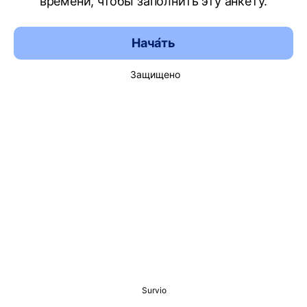
времени, чтобы заполнить эту анкету.
Нача́ть
Защищено
Survio