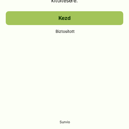
kitöltésére.
Kezd
Biztosított
Survio