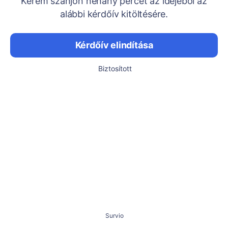
Kérem szánjon néhány percet az idejéből az
alábbi kérdőív kitöltésére.
Kérdőív elindítása
Biztosított
Survio