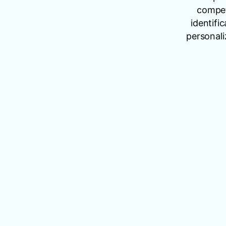
compet
identifi
personali