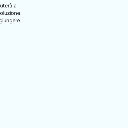
iuterà a
soluzione
giungere i