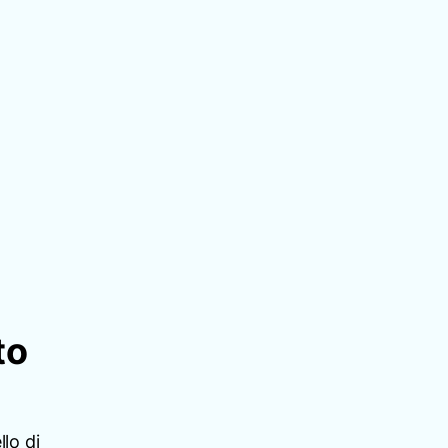
to
llo di