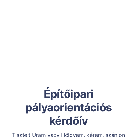
Építőipari
pályaorientációs
kérdőív
Tisztelt Uram vagy Hölgyem, kérem, szánjon