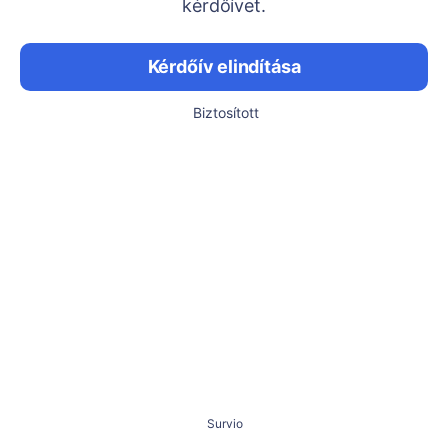
kérdőívet.
Kérdőív elindítása
Biztosított
Survio