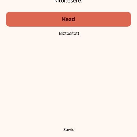
kitöltésére.
Kezd
Biztosított
Survio