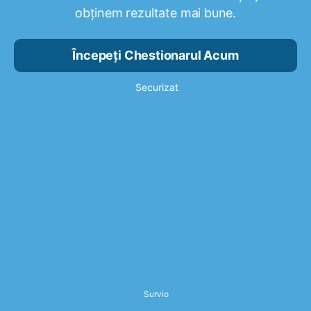
obținem rezultate mai bune.
Începeți Chestionarul Acum
Securizat
Survio