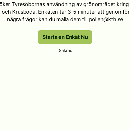
söker Tyresöbornas användning av grönområdet kring 
 och Krusboda. Enkäten tar 3-5 minuter att genomför
några frågor kan du maila dem till pollen@kth.se
Starta en Enkät Nu
Säkrad