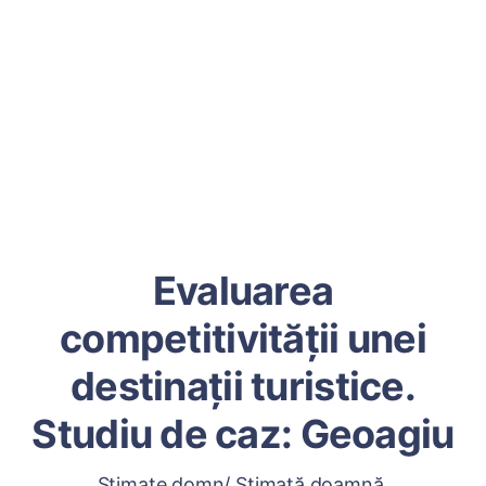
Evaluarea
competitivității unei
destinații turistice.
Studiu de caz: Geoagiu
Stimate domn/ Stimată doamnă,