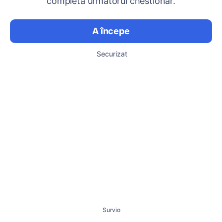
completa următorul chestionar.
A începe
Securizat
Survio