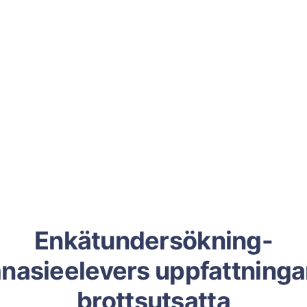
Enkätundersökning-
nasieelevers uppfattninga
brottsutsatta