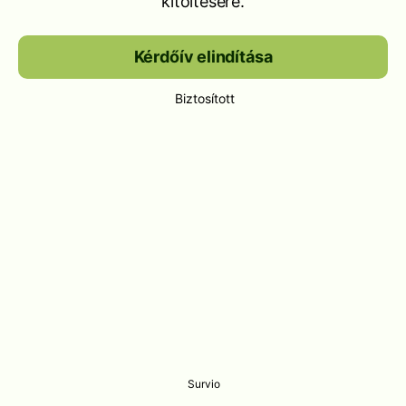
kitöltésére.
Kérdőív elindítása
Biztosított
Survio