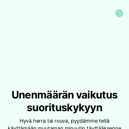
Unenmäärän vaikutus
suorituskykyyn
Hyvä herra tai rouva, pyydämme teitä
käyttämään muutaman minuutin täyttääksenne