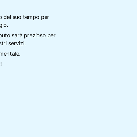
o del suo tempo per
gio.
buto sarà prezioso per
ri servizi.
mentale.
!