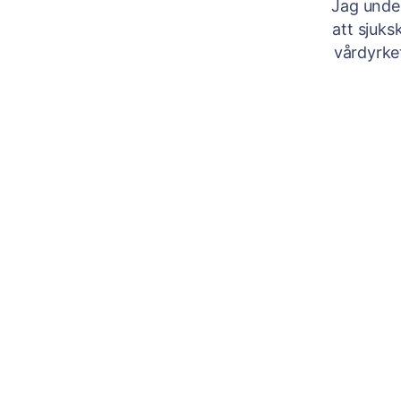
Jag under
att sjuk
vårdyrke