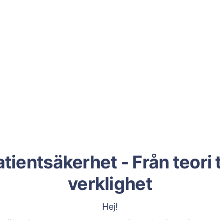
tientsäkerhet - Från teori t
verklighet
Hej!