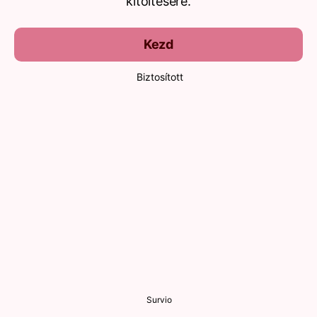
kitöltésére.
Kezd
Biztosított
Survio