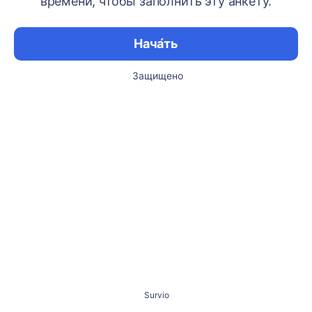
времени, чтобы заполнить эту анкету.
Нача́ть
Защищено
Survio