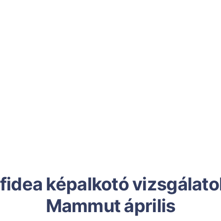
fidea képalkotó vizsgálato
Mammut április