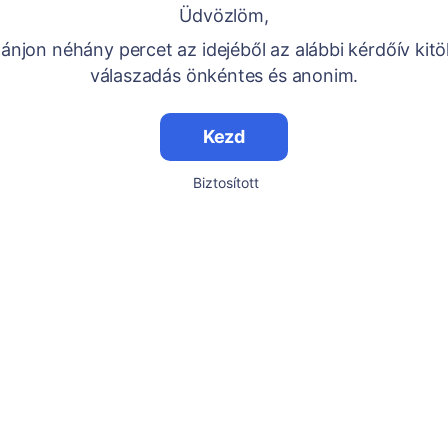
Üdvözlöm,
njon néhány percet az idejéből az alábbi kérdőív kitö
válaszadás önkéntes és anonim.
Kezd
Biztosított