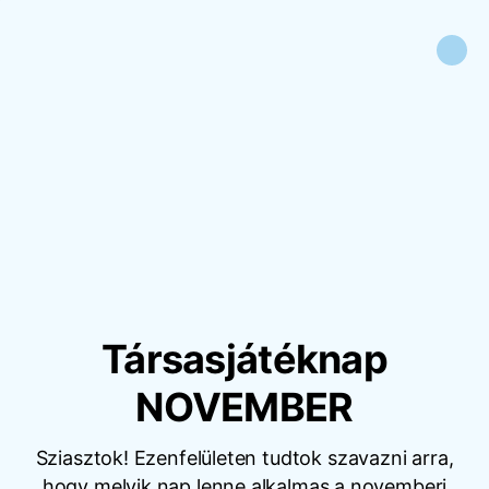
Társasjátéknap
NOVEMBER
Sziasztok! Ezenfelületen tudtok szavazni arra,
hogy melyik nap lenne alkalmas a novemberi