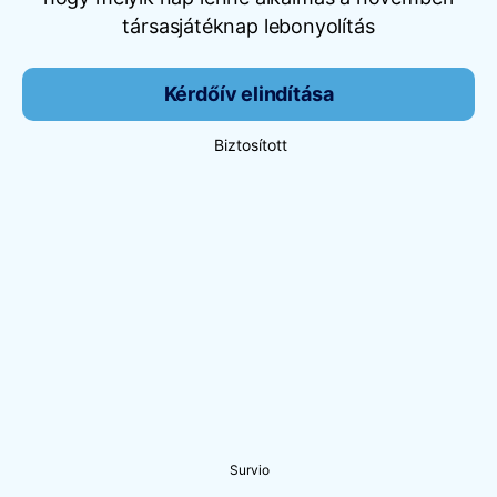
társasjátéknap lebonyolítás
Kérdőív elindítása
Biztosított
Survio