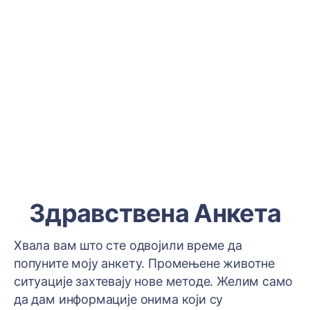
Здравствена Анкета
Хвала вам што сте одвојили време да
попуните моју анкету. Промењене животне
ситуације захтевају нове методе. Желим само
да дам информације онима који су