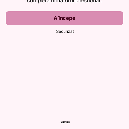
completa următorul chestionar.
A începe
Securizat
Survio