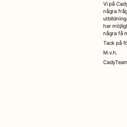
Vi på Cady
några frå
utbildning
har möjlig
några få m
Tack på fö
M.v.h.
CadyTea