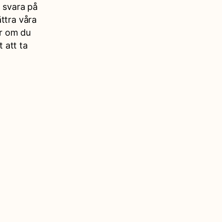
a svara på
ttra våra
ar om du
t att ta