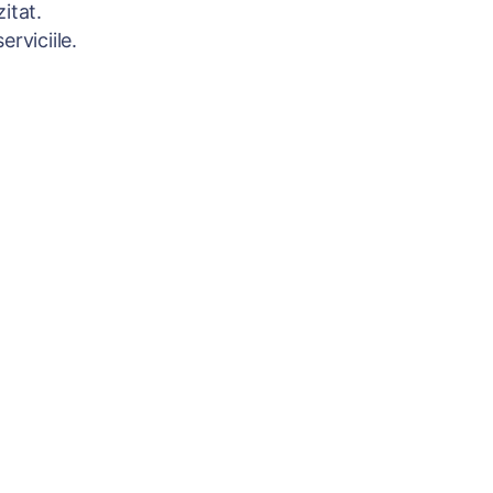
itat.
rviciile.