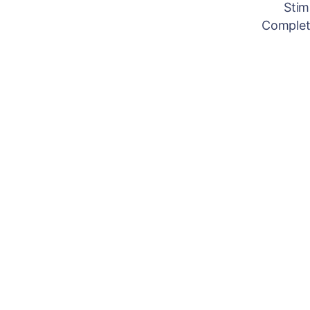
Stim
Completâ