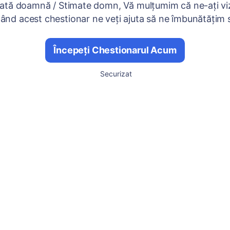
ată doamnă / Stimate domn, Vă mulțumim că ne-ați viz
nd acest chestionar ne veți ajuta să ne îmbunătățim se
Începeți Chestionarul Acum
Securizat