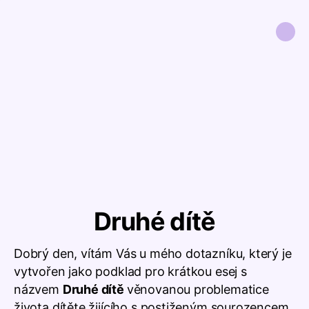
Druhé dítě
Dobrý den, vítám Vás u mého dotazníku, který je
vytvořen jako podklad pro krátkou esej s
názvem
Druhé dítě
věnovanou problematice
života dítěte žijícího s postiženým sourozencem.