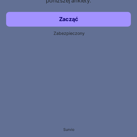
poniższej ankiety.
Zacząć
Zabezpieczony
Survio