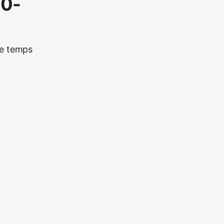
20-
re temps