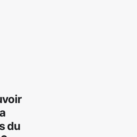
uvoir
la
s du