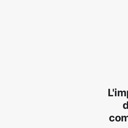
L'im
d
com