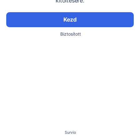
kitöltésére.
Kezd
Biztosított
Survio