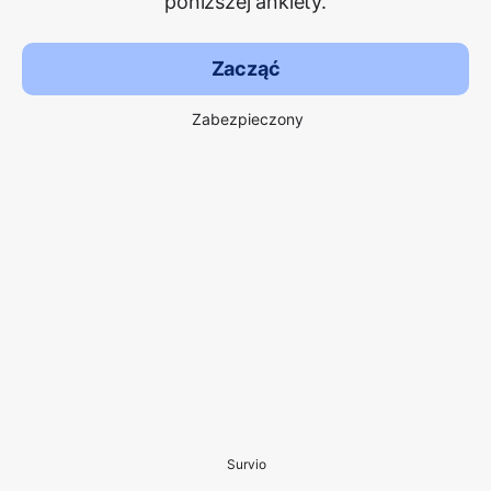
poniższej ankiety.
Zacząć
Zabezpieczony
Survio