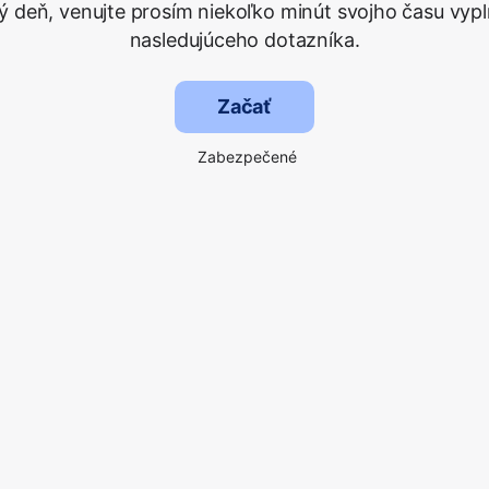
ý deň, venujte prosím niekoľko minút svojho času vypl
nasledujúceho dotazníka.
Začať
Zabezpečené