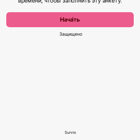
времени, чтобы заполнить эту анкету.
Нача́ть
Защищено
Survio