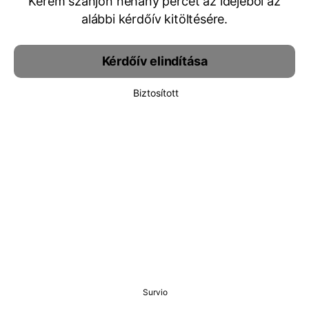
Kérem szánjon néhány percet az idejéből az
alábbi kérdőív kitöltésére.
Kérdőív elindítása
Biztosított
Survio