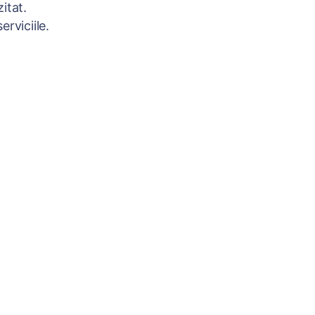
itat.
rviciile.