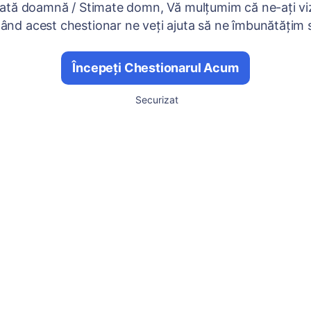
ată doamnă / Stimate domn, Vă mulțumim că ne-ați viz
nd acest chestionar ne veți ajuta să ne îmbunătățim se
Începeți Chestionarul Acum
Securizat