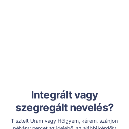
Integrált vagy
szegregált nevelés?
Tisztelt Uram vagy Hölgyem, kérem, szánjon
néhány percet az idejéből az alábbi kérdőív