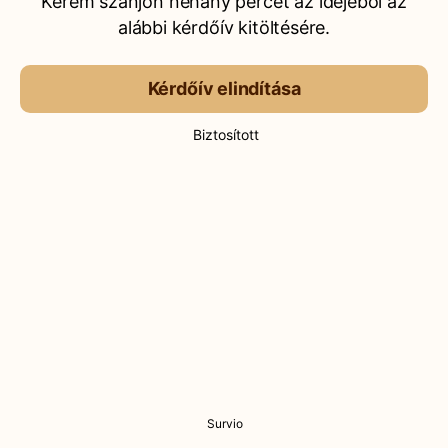
Kérem szánjon néhány percet az idejéből az
alábbi kérdőív kitöltésére.
Kérdőív elindítása
Biztosított
Survio