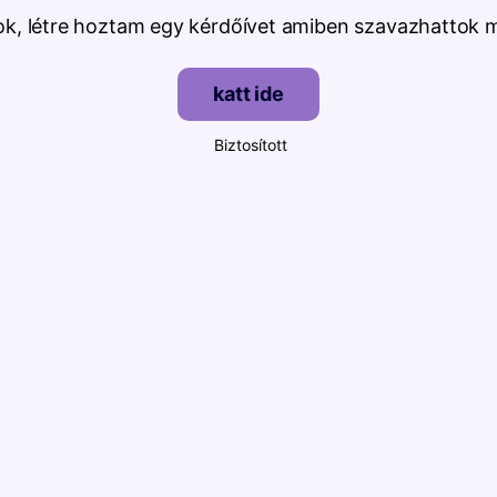
ok, létre hoztam egy kérdőívet amiben szavazhattok m
katt ide
Biztosított