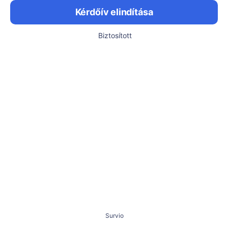
Kérdőív elindítása
Biztosított
Survio