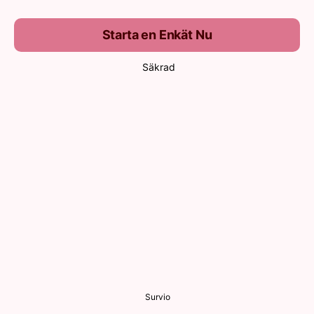
Starta en Enkät Nu
Säkrad
Survio