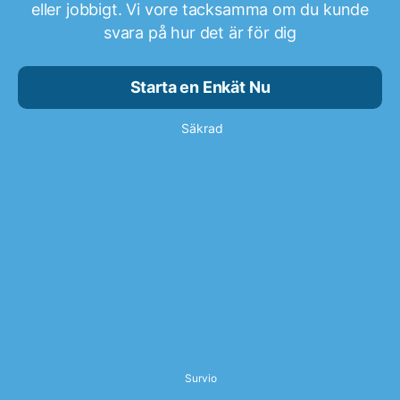
eller jobbigt. Vi vore tacksamma om du kunde
svara på hur det är för dig
Starta en Enkät Nu
Säkrad
Survio