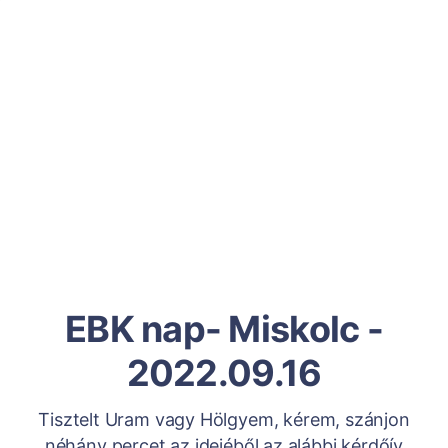
EBK nap- Miskolc -
2022.09.16
Tisztelt Uram vagy Hölgyem, kérem, szánjon
néhány percet az idejéből az alábbi kérdőív