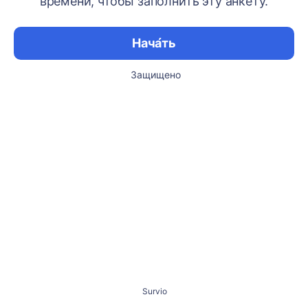
времени, чтобы заполнить эту анкету.
Нача́ть
Защищено
Survio