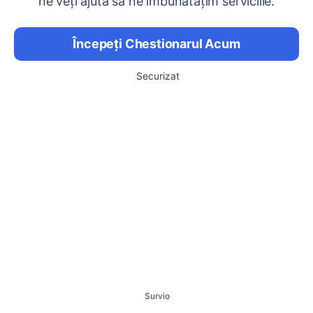
ne veți ajuta să ne îmbunătățim serviciile.
Începeți Chestionarul Acum
Securizat
Survio