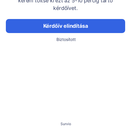
kérem töltse ki ezt az 5-10 percig tartó
kérdőívet.
Kérdőív elindítása
Biztosított
Survio