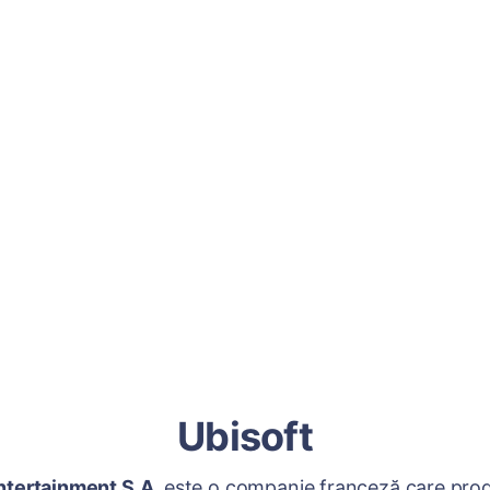
Ubisoft
ntertainment S.A.
este o companie franceză care prod