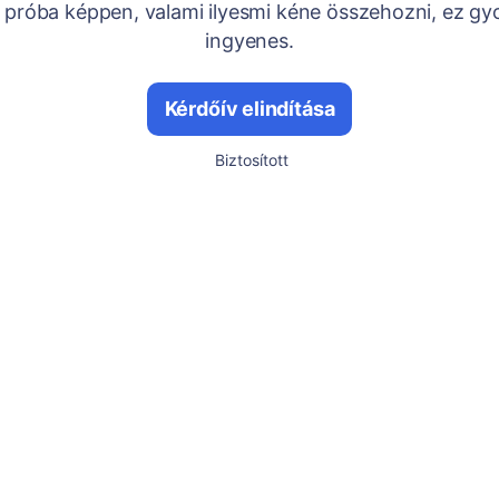
próba képpen, valami ilyesmi kéne összehozni, ez gy
ingyenes.
Kérdőív elindítása
Biztosított