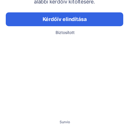
alábbi kérdőív kitöltésére.
Kérdőív elindítása
Biztosított
Survio