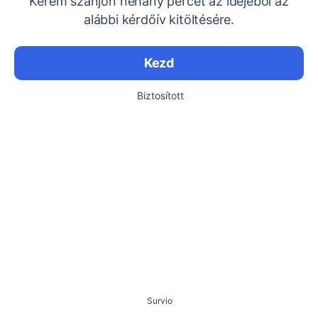
Kérem szánjon néhány percet az idejéből az
alábbi kérdőív kitöltésére.
Kezd
Biztosított
Survio