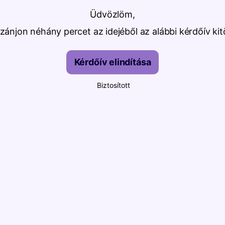
Üdvözlöm,
ánjon néhány percet az idejéből az alábbi kérdőív kit
Kérdőív elindítása
Biztosított