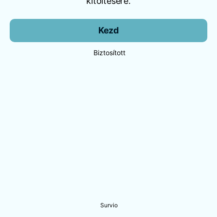
kitöltésére.
Kezd
Biztosított
Survio