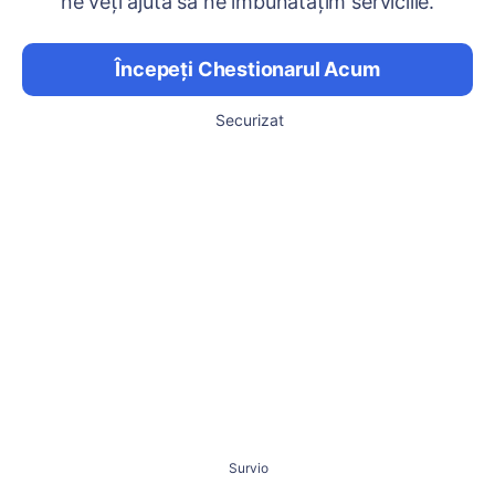
ne veți ajuta să ne îmbunătățim serviciile.
Începeți Chestionarul Acum
Securizat
Survio